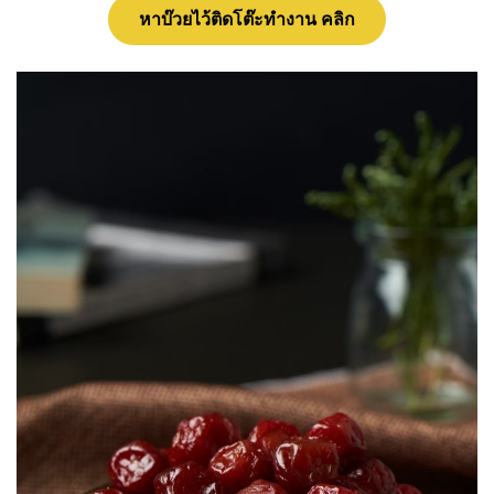
หาบ๊วยไว้ติดโต๊ะทำงาน คลิก