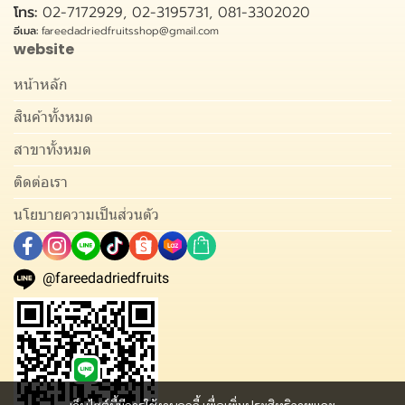
โทร:
02-7172929, 02-3195731, 081-3302020
อีเมล:
fareedadriedfruitsshop@gmail.com
website
หน้าหลัก
สินค้าทั้งหมด
สาขาทั้งหมด
ติดต่อเรา
นโยบายความเป็นส่วนตัว
@fareedadriedfruits