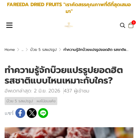
FAREEDA DRIED FRUITS "เราคัดสรรคุณภาพที่ดีที่สุดเสมอ
มา"
0
Home
...
บ๊วย 5 รสแปรรูป
ทำความรู้จักบ๊วยแปรรูปยอดฮิต รสชาติแบบไหนเหมาะกับใคร?
ทำความรู้จักบ๊วยแปรรูปยอดฮิต
รสชาติแบบไหนเหมาะกับใคร?
อัพเดทล่าสุด: 2 มิ.ย. 2026
437 ผู้เข้าชม
บ๊วย 5 รสแปรรูป
ผลไม้อบแห้ง
แชร์