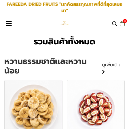
FAREEDA DRIED FRUITS "เราคัดสรรคุณภาพที่ดีที่สุดเสมอ
มา"
0
รวมสินค้าทั้งหมด
หวานธรรมชาติเเละหวาน
ดูเพิ่มเติม
น้อย