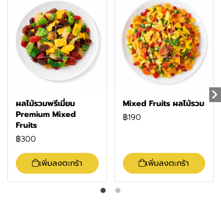
ผลไม้รวมพรีเมี่ยม
Mixed Fruits ผลไม้รวม
Premium Mixed
฿190
Fruits
฿300
เพิ่มลงตะกร้า
เพิ่มลงตะกร้า