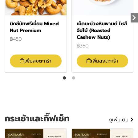
มิกซ์นัทพรีเมี่ยม Mixed
เม็ดมะม่วงหิมพานต์ ไซส์
Nut Premium
จัมโบ้ (Roasted
Cashew Nuts)
฿450
฿350
เพิ่มลงตะกร้า
เพิ่มลงตะกร้า
กระเช้าและกิ๊ฟเซ็ท
ดูเพิ่มเติม