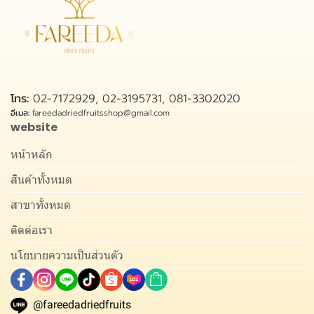
โทร:
02-7172929, 02-3195731, 081-3302020
อีเมล:
fareedadriedfruitsshop@gmail.com
website
หน้าหลัก
สินค้าทั้งหมด
สาขาทั้งหมด
ติดต่อเรา
นโยบายความเป็นส่วนตัว
@fareedadriedfruits