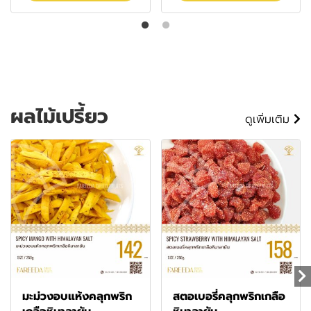
ผลไม้เปรี้ยว
ดูเพิ่มเติม
มะม่วงอบแห้งคลุกพริก
สตอเบอรี่คลุกพริกเกลือ