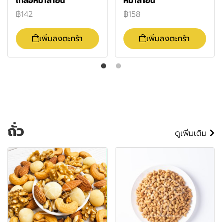
เกลือหิมาลายัน
หิมาลายัน
฿142
฿158
เพิ่มลงตะกร้า
เพิ่มลงตะกร้า
ถั่ว
ดูเพิ่มเติม