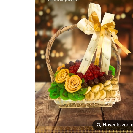
⚲
Hover to zoo