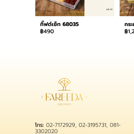
กิ๊ฟต์เซ็ท 68035
กระ
฿490
฿1,
โทร:
02-7172929, 02-3195731, 081-
3302020