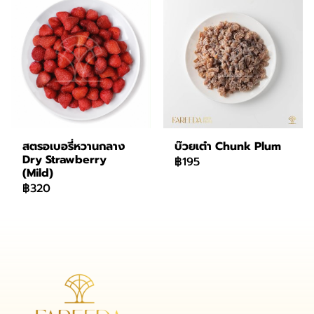
สตรอเบอรี่หวานกลาง
บ๊วยเต๋า Chunk Plum
Dry Strawberry
฿195
(Mild)
฿320