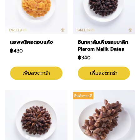
แอพพริคอตอบแห้ง
อินทผาลัมเพียรอมมาลิก
Piarom Malik Dates
฿430
฿340
เพิ่มลงตะกร้า
เพิ่มลงตะกร้า
สินค้าขายดี