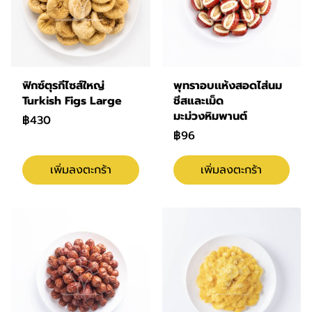
ฟิกซ์ตุรกีไซส์ใหญ่
พุทราอบเเห้งสอดไส่นม
Turkish Figs Large
ชีสและเม็ด
มะม่วงหิมพานต์
฿430
฿96
เพิ่มลงตะกร้า
เพิ่มลงตะกร้า