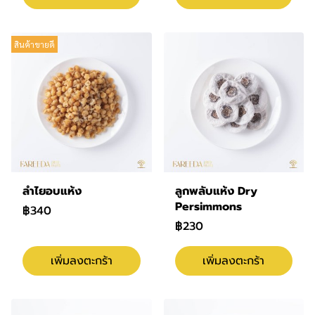
สินค้าขายดี
ลำไยอบแห้ง
ลูกพลับแห้ง Dry
Persimmons
฿340
฿230
เพิ่มลงตะกร้า
เพิ่มลงตะกร้า