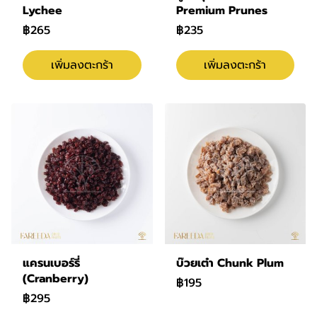
Lychee
Premium Prunes
฿265
฿235
เพิ่มลงตะกร้า
เพิ่มลงตะกร้า
แครนเบอร์รี่
บ๊วยเต๋า Chunk Plum
(Cranberry)
฿195
฿295