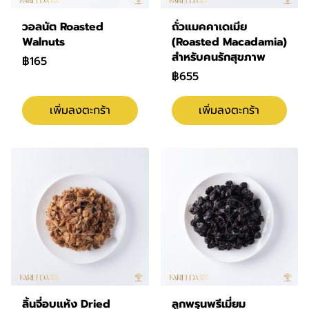
วอลนัต Roasted
ถั่วแมคคาเดเมีย
Walnuts
(Roasted Macadamia)
สำหรับคนรักสุขภาพ
฿165
฿655
เพิ่มลงตะกร้า
เพิ่มลงตะกร้า
ลิ้นจี่อบแห้ง Dried
ลูกพรุนพรีเมี่ยม