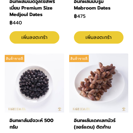
อินทผลัมเมดจูลไซส์พรี
อินทผลัมมับรูม
เมี่ยม Premium Size
Mabroom Dates
Medjoul Dates
฿475
฿440
เพิ่มลงตะกร้า
เพิ่มลงตะกร้า
สินค้าขายดี
สินค้าขายดี
อินทผาลัมอัจวะห์ 500
อินทผลัมเดคเลทนัวร์
กรัม
(จอร์แดน) ติดก้าน