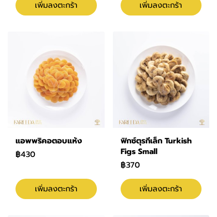
เพิ่มลงตะกร้า
เพิ่มลงตะกร้า
แอพพริคอตอบแห้ง
ฟิกซ์ตุรกีเล็ก Turkish
Figs Small
฿430
฿370
เพิ่มลงตะกร้า
เพิ่มลงตะกร้า