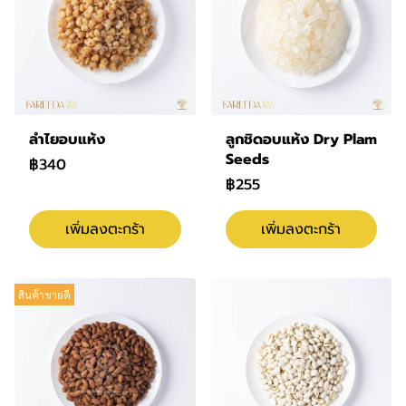
ลำไยอบแห้ง
ลูกชิดอบแห้ง Dry Plam
Seeds
฿340
฿255
เพิ่มลงตะกร้า
เพิ่มลงตะกร้า
สินค้าขายดี