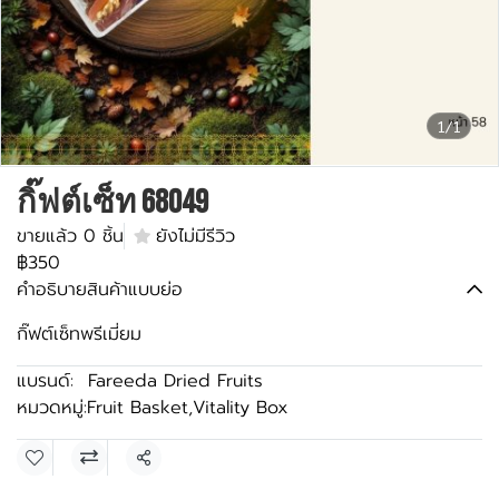
1/1
กิ๊ฟต์เซ็ท 68049
ขายแล้ว 0 ชิ้น
ยังไม่มีรีวิว
฿350
คำอธิบายสินค้าแบบย่อ
กิ๊ฟต์เซ็ทพรีเมี่ยม
แบรนด์:
Fareeda Dried Fruits
หมวดหมู่:
Fruit Basket
,
Vitality Box
แชร์