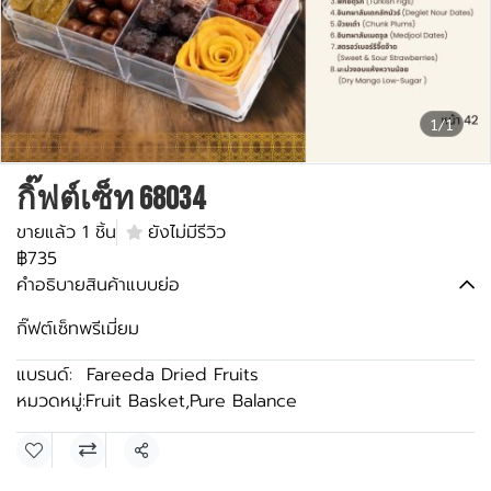
1/1
กิ๊ฟต์เซ็ท 68034
ขายแล้ว 1 ชิ้น
ยังไม่มีรีวิว
฿735
คำอธิบายสินค้าแบบย่อ
กิ๊ฟต์เซ็ทพรีเมี่ยม
แบรนด์:
Fareeda Dried Fruits
หมวดหมู่:
Fruit Basket
,
Pure Balance
แชร์